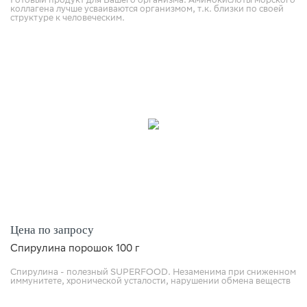
Готовый продукт для Вашего организма. Аминокислоты морского
коллагена лучше усваиваются организмом, т.к. близки по своей
структуре к человеческим.
Цена по запросу
Спирулина порошок 100 г
Спирулина - полезный SUPERFOOD. Незаменима при сниженном
иммунитете, хронической усталости, нарушении обмена веществ