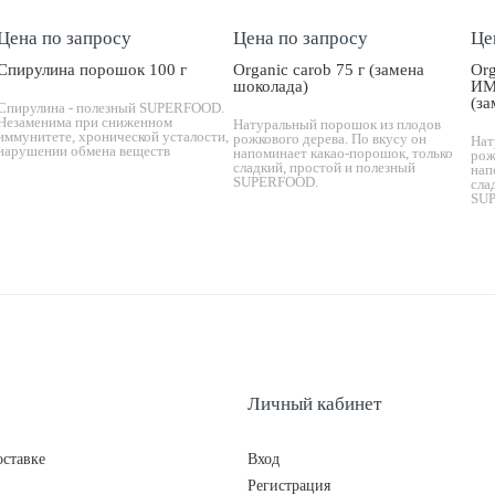
Цена по запросу
Цена по запросу
Це
Спирулина порошок 100 г
Organic carob 75 г (замена
Or
шоколада)
ИМ
(за
Спирулина - полезный SUPERFOOD.
Незаменима при сниженном
Натуральный порошок из плодов
иммунитете, хронической усталости,
рожкового дерева. По вкусу он
Нат
нарушении обмена веществ
напоминает какао-порошок, только
рож
сладкий, простой и полезный
нап
SUPERFOOD.
сла
SU
Личный кабинет
ставке
Вход
Регистрация