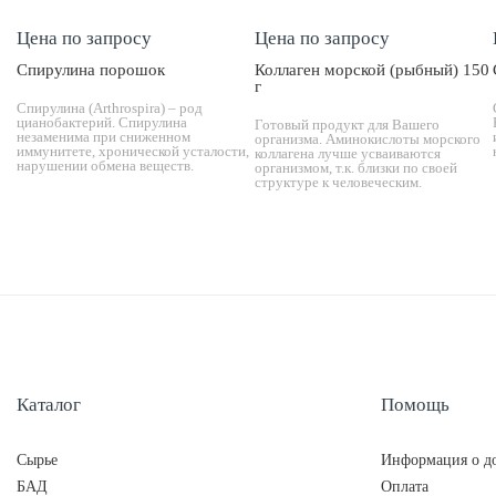
Цена по запросу
Цена по запросу
Спирулина порошок
Коллаген морской (рыбный) 150
г
Спирулина (Arthrospira) – род
цианобактерий. Спирулина
Готовый продукт для Вашего
незаменима при сниженном
организма. Аминокислоты морского
иммунитете, хронической усталости,
коллагена лучше усваиваются
нарушении обмена веществ.
организмом, т.к. близки по своей
структуре к человеческим.
Каталог
Помощь
Сырье
Информация о до
БАД
Оплата