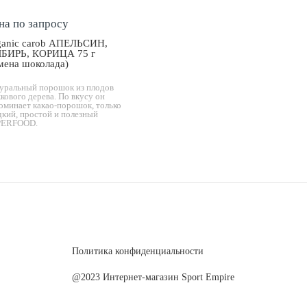
на по запросу
ganic carob АПЕЛЬСИН,
БИРЬ, КОРИЦА 75 г
мена шоколада)
уральный порошок из плодов
кового дерева. По вкусу он
оминает какао-порошок, только
дкий, простой и полезный
PERFOOD.
Политика конфиденциальности
@2023 Интернет-магазин Sport Empire