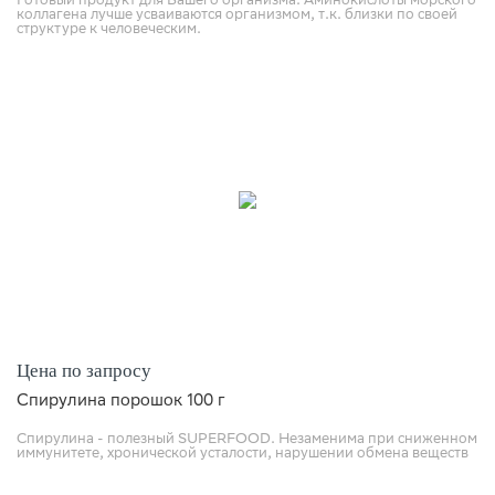
Готовый продукт для Вашего организма. Аминокислоты морского
коллагена лучше усваиваются организмом, т.к. близки по своей
структуре к человеческим.
Цена по запросу
Спирулина порошок 100 г
Спирулина - полезный SUPERFOOD. Незаменима при сниженном
иммунитете, хронической усталости, нарушении обмена веществ