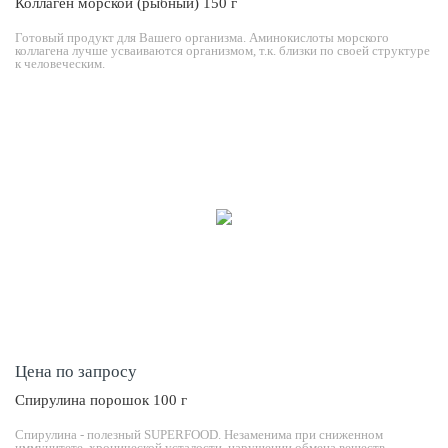
Коллаген морской (рыбный) 150 г
Готовый продукт для Вашего организма. Аминокислоты морского
коллагена лучше усваиваются организмом, т.к. близки по своей структуре
к человеческим.
Цена по запросу
Спирулина порошок 100 г
Спирулина - полезный SUPERFOOD. Незаменима при сниженном
иммунитете, хронической усталости, нарушении обмена веществ