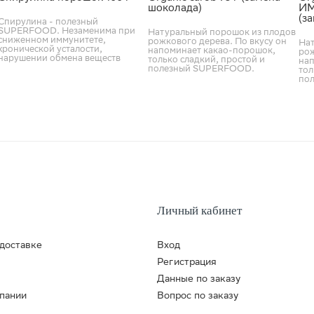
шоколада)
ИМ
(з
Спирулина - полезный
SUPERFOOD. Незаменима при
Натуральный порошок из плодов
сниженном иммунитете,
рожкового дерева. По вкусу он
На
хронической усталости,
напоминает какао-порошок,
рож
нарушении обмена веществ
только сладкий, простой и
на
полезный SUPERFOOD.
тол
по
Личный кабинет
доставке
Вход
Регистрация
Данные по заказу
пании
Вопрос по заказу