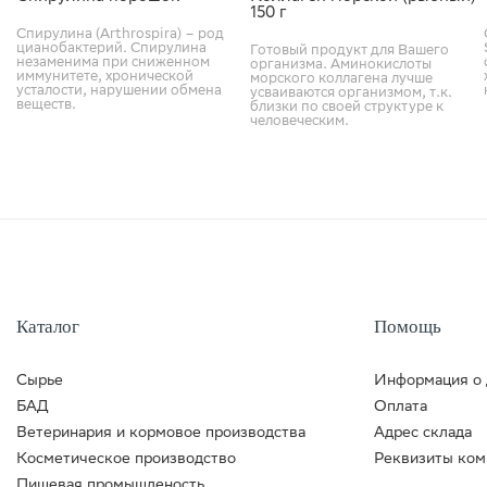
150 г
Спирулина (Arthrospira) – род
цианобактерий. Спирулина
Готовый продукт для Вашего
незаменима при сниженном
организма. Аминокислоты
иммунитете, хронической
морского коллагена лучше
усталости, нарушении обмена
усваиваются организмом, т.к.
веществ.
близки по своей структуре к
человеческим.
Каталог
Помощь
Сырье
Информация о 
БАД
Оплата
Ветеринария и кормовое производства
Адрес склада
Косметическое производство
Реквизиты ком
Пищевая промышленость