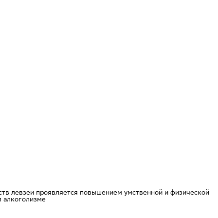
ств левзеи проявляется повышением умственной и физической
м алкоголизме