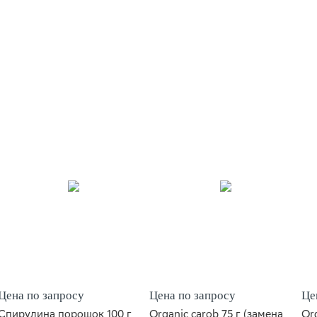
Цена по запросу
Цена по запросу
Це
Спирулина порошок 100 г
Organic carob 75 г (замена
Or